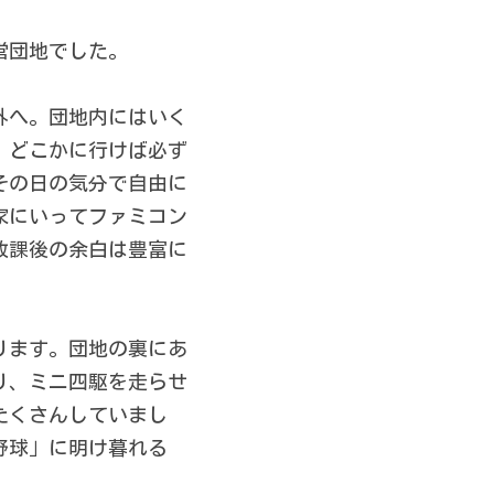
営団地でした。 
外へ。団地内にはいく
。どこかに行けば必ず
その日の気分で自由に
家にいってファミコン
放課後の余白は豊富に
ります。団地の裏にあ
り、ミニ四駆を走らせ
たくさんしていまし
野球」に明け暮れる